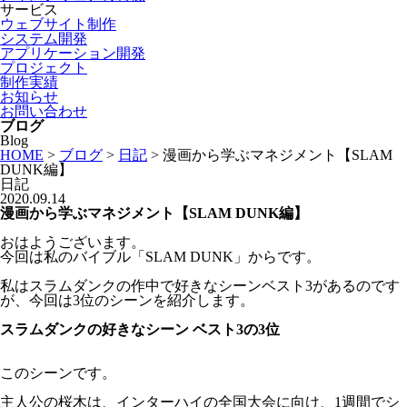
サービス
ウェブサイト制作
システム開発
アプリケーション開発
プロジェクト
制作実績
お知らせ
お問い合わせ
ブログ
Blog
HOME
>
ブログ
>
日記
>
漫画から学ぶマネジメント【SLAM
DUNK編】
日記
2020.09.14
漫画から学ぶマネジメント【SLAM DUNK編】
おはようございます。
今回は私のバイブル「SLAM DUNK」からです。
私はスラムダンクの作中で好きなシーンベスト3があるのです
が、今回は3位のシーンを紹介します。
スラムダンクの好きなシーン ベスト3の3位
このシーンです。
主人公の桜木は、インターハイの全国大会に向け、1週間でシ