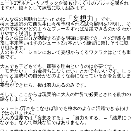
ュート2万本というブラック企業もびっくりのノルマを課され
ますが、嬉々として練習に取り組みます。
「妄想力」
そんな彼の原動力になったのは
です。
桜木は恩師の安西先生に今後予想される試合展開を説明し、そ
の中で桜木がどのようなプレーをすれば活躍できるのかをわか
りやすく説明します。
すると彼は自分が活躍する姿を明確に妄想でき、その理想を目
指し本来辛いはずのシュート2万本という練習に楽しそうに取
り組みます。
人のモチベーションにおいて妄想からくるワクワクはとても重
要です。
大人でも子どもでも、頑張る理由というのは必要です。
「モテたい」「お金持ちになりたい」とかでもいいです。しっ
かりと達成時の自分がどのような姿になっているかを妄想しま
しょう。
妄想ができたら、後は努力あるのみです。
そして、ここからは現実的に大人の世界で必要とされる能力の
話をしましょう。
シュート2万本をこなせば誰でも桜木のように活躍できるわけ
ではありません。
大人の世界では「妄想をする」→「努力をする」→「結果につ
ながる」なんて単純な話ではありません。