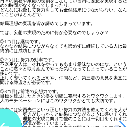
日々の業務や家庭の役割をこなしている内に妄想を実現するた
めの時間がなくなってしまったり、
どんなに我慢して努力をしても全然結果につながらない。なん
てことがほとんどで、
結局理想の実現を皆が諦めてしまっています。
では、妄想の実現のために何が必要なのでしょうか？
◎1つ目は継続です。
なかなか結果につながらなくても諦めずに継続している人は最
終的には成功します。
◎2つ目は努力の効率です。
不器用な人は、それをやってもあまり意味ないのにな。という
ことに黙々と取り組んでやった気になってしまっていることが
多いです。
正しく導いてくれる上司や、仲間など、第三者の意見を素直に
聞ける謙虚さが必要です。
◎3つ目は前述の妄想力です。
目標を達成したときの姿を明確に妄想するとワクワクします。
人のモチベーションにはこのワクワクがとても大切です。
桜木には安西先生という正しい努力の方法を教えてくれる人が
いたので、努力がしっかりと結果につながるように導いてくれ
ましたし、理想の実現に向けて他のことには一切目をくれずに
集中できる環境が整っていました。