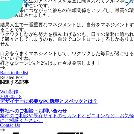
そして安西先生のアドバイスを素直に聞き入れてノルマをこな
した桜木もすごいです。
努力が結果につながって彼らの信頼関係もアップし、最高の環
境が生み出されました。
結局人生で一番重要なマネジメントは、自分をマネジメントす
ることです。
ワクワクしながら努力を積み上げるのも、日々の業務に追われ
て鬱々としてしまうのも、自分でコントロールするしかありま
せん。
自分をうまくマネジメントして、ワクワクした毎日が過ごせる
といいですね。
好きなシーン1位と2位はまた今度発表します！
Back to the list
Related Post
関連する記事
Web制作
2020.02.18
デザイナーに必要なPC環境とスペックとは？
弊社へのご相談・お問い合わせ
案件のご相談や既存サイトのセカンドオピニオンなど、お気軽
にご相談ください。
Contac Us