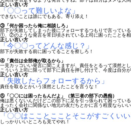
②「〇〇すらできないの？」
人間性を否定するような発言ですね。部下は自分はダメな人
正しい言い方
「〇〇って難しいよな」
できないことは誰にでもある。寄り添え！
③「何か困ったら俺に相談しろ」
部下が失敗してしまった後にフォローするつもりで言っている
①、②のような発言を常日頃されている上司に困ったことを相
正しい言い方
「今〇〇ってどんな感じ？」
部下が失敗する前に困ってることを察しろ！
④「責任は全部俺が取るから」
一見カッコいい発言に聞こえますが、責任をとるって漠然とし
こういう上司に限って部下に責任を押し付けて、今度は自分
正しい言い方
「失敗したらフォローするから」
責任を取るとかいう漠然としたことを言うな！
⑤「〇〇には困ったもんだよ」（第三者の部下の愚痴）
俺は悪くないんだけどこの部下に足を引っ張られて困っている
まったく会社に関係ない地元の友だちとかに言う程度ならいい
正しい言い方
「〇〇はこことこことそこがすごくいい