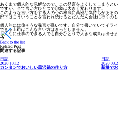
しっかりいいところも見てやれ！
あくまで個人的な見解なので、この発言をよくしてしまうとい
ですが、全て言い方ひとつで印象は大きく変わります。
このような言い方をする人の心の根底に高慢な気持ちがあるの
部下はこういうことを言われ続けるとだんだん会社に行くのも
個人的には偉そうな発言が嫌いです。自分で書いていてイライ
できる上司はこんな言い方はきっとしません。
どんなに仕事のできる人でも自分ひとりで大きな成果は出せま
Back to the list
Related Post
関連する記事
日記
日記
2020.10.12
2020.03.
カンタンでおいしい黒沢鍋の作り方
新橋でお