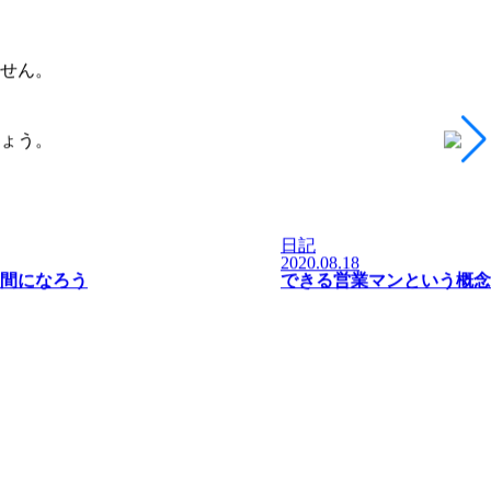
せん。
ょう。
日記
2020.08.18
間になろう
できる営業マンという概念