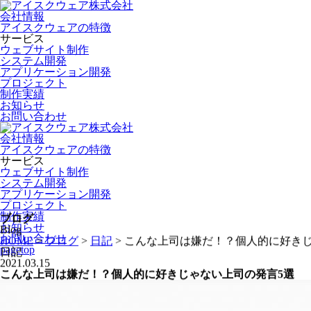
会社情報
アイスクウェアの特徴
サービス
ウェブサイト制作
システム開発
アプリケーション開発
プロジェクト
制作実績
お知らせ
お問い合わせ
会社情報
アイスクウェアの特徴
サービス
ウェブサイト制作
システム開発
アプリケーション開発
プロジェクト
制作実績
お知らせ
お問い合わせ
ブログ
pagetop
Blog
HOME
>
ブログ
>
日記
>
こんな上司は嫌だ！？個人的に好きじ
日記
2021.03.15
こんな上司は嫌だ！？個人的に好きじゃない上司の発言5選