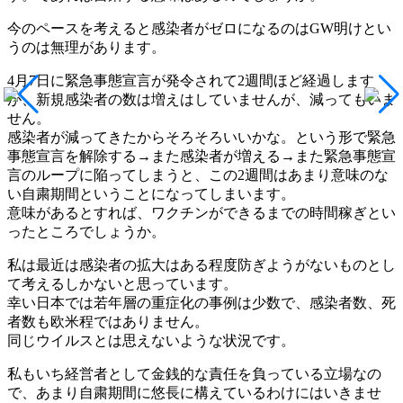
今のペースを考えると感染者がゼロになるのはGW明けとい
うのは無理があります。
4月7日に緊急事態宣言が発令されて2週間ほど経過します
が、新規感染者の数は増えはしていませんが、減ってもいま
せん。
感染者が減ってきたからそろそろいいかな。という形で緊急
事態宣言を解除する→また感染者が増える→また緊急事態宣
言のループに陥ってしまうと、この2週間はあまり意味のな
い自粛期間ということになってしまいます。
意味があるとすれば、ワクチンができるまでの時間稼ぎとい
ったところでしょうか。
私は最近は感染者の拡大はある程度防ぎようがないものとし
て考えるしかないと思っています。
幸い日本では若年層の重症化の事例は少数で、感染者数、死
者数も欧米程ではありません。
同じウイルスとは思えないような状況です。
私もいち経営者として金銭的な責任を負っている立場なの
で、あまり自粛期間に悠長に構えているわけにはいきませ