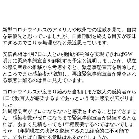
新型コロナウイルスのアメリカや欧州での猛威を見て、自粛
を最優先と思っていましたが、自粛期間を終える目安が曖昧
すぎるのでこりゃ無理だなと最近思っています。
安倍首相は4月7日に人との接触が8割減を実現できればGW
明けに緊急事態宣言を解除する予定と説明しましたが、現在
の感染者数の推移から考慮すると、緊急事態宣言を解除した
ところでまた感染者が増加し、再度緊急事態宣言が発令され
る事態に陥るのは目に見えています。
コロナウイルスが広まり始めた当初はまだ数人の感染者から
1日で数百人が感染するまであっという間に感染が広がりま
した。
結局感染者がゼロにならないと感染を止めることはできませ
ん。感染者数がゼロになるまで緊急事態宣言が継続するとな
れば、あまく見積もっても1年程度要するのではないでしょ
うか。1年間現在の状況を継続するのは経済的に不可能で
す。であれば自粛する意味はあるのでしょうか。