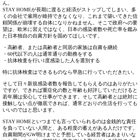
ん。
STAY HOMEが長期に渡ると経済がストップしてしまい、多
くの会社で雇用が維持できなくなり、これまで築いてきた信
頼関係が崩壊する自体になりかねません。そこで政府への要
望は、欧米に習えではなく、日本の感染者数や死亡率を鑑み
た日本独自の自粛方針を固めてほしいです。
・高齢者、または高齢者と同居の家族は自粛を継続
・60代以下の人は通常通りの勤務をする
・抗体検査を行い1度感染した人を選別する
特に抗体検査はできるものなら早急に行っていただきたい。
そして日々新規感染者数を報告してもらえるのはありがたい
ですが、できれば重症化の数と年齢も好評していただけると
若年層は安心して仕事ができます。そして高齢者とは絶対に
接触しない点が徹底できれば、通常どおりの生活を行っても
いいのではと思います。
STAY HOMEといつまでも言っていられるのは金銭的な責任
を負っていない人間と、ある程度の蓄えがある人だけです。
自粛期間がGW明けまでと予想している経営者はあまりいな