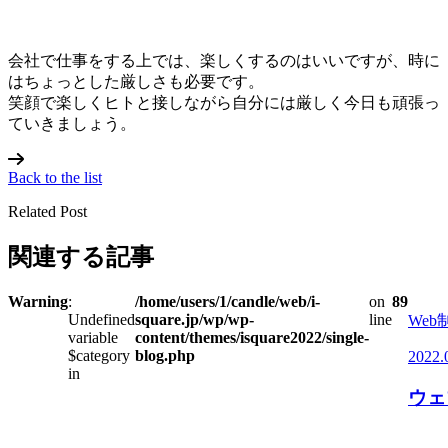
会社で仕事をする上では、楽しくするのはいいですが、時に
はちょっとした厳しさも必要です。
笑顔で楽しくヒトと接しながら自分には厳しく今日も頑張っ
ていきましょう。
Back to the list
Related Post
関連する記事
Warning
:
/home/users/1/candle/web/i-
on
89
Undefined
square.jp/wp/wp-
line
Web
variable
content/themes/isquare2022/single-
$category
blog.php
2022.
in
ウェ